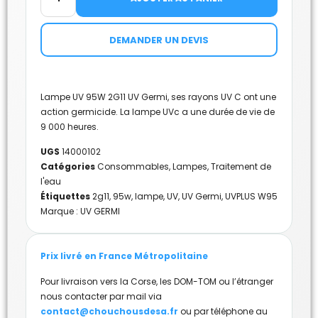
DEMANDER UN DEVIS
Lampe UV 95W 2G11 UV Germi, ses rayons UV C ont une
action germicide. La lampe UVc a une durée de vie de
9 000 heures.
UGS
14000102
Catégories
Consommables
,
Lampes
,
Traitement de
l'eau
Étiquettes
2g11
,
95w
,
lampe
,
UV
,
UV Germi
,
UVPLUS W95
Marque :
UV GERMI
Prix livré en France Métropolitaine
Pour livraison vers la Corse, les DOM-TOM ou l’étranger
nous contacter par mail via
contact@chouchousdesa.fr
ou par téléphone au