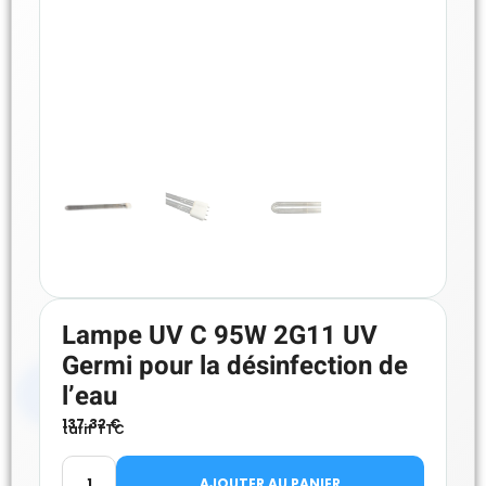
Lampe UV C 95W 2G11 UV
Germi pour la désinfection de
l’eau
137.32
€
tarif TTC
AJOUTER AU PANIER