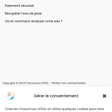
Paiement sécurisé
Récupérer l'eau de pluie
Où et comment analyser votre eau ?
Copyright © 2024 Chouchous d’ESA – Photos non contractuelles
Les chouchous d’Esa vous apportent toutes les solutions pour récupérer l’eau de
Gérer le consentement
pluie, et des moyens pour stocker, filtrer, traiter et potabiliser l’eau d’un forage,
d’un puits ou d’une source et utiliser l’eau. Parce que ESA sont les initiales de Eau,
Soleil et Air nous proposons également des équipements pour décontaminer de
Chez les Chouchous d’ESA, on utilise quelques cookies pour faire