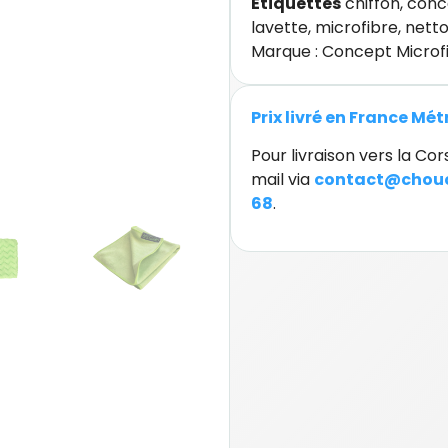
Étiquettes
chiffon
,
conc
lavette
,
microfibre
,
nett
Marque :
Concept Microf
Prix livré en France Mé
Pour livraison vers la C
mail via
contact@chouc
68
.