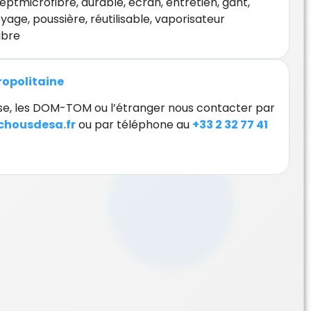
eptmicrofibre
,
durable
,
écran
,
entretien
,
gant
,
oyage
,
poussière
,
réutilisable
,
vaporisateur
ibre
tropolitaine
orse, les DOM-TOM ou l’étranger nous contacter par
housdesa.fr
ou par téléphone au
+33 2 32 77 41