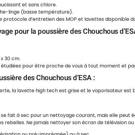
ucissant et sans chlore.
che-linge (basse température).
le protocole d’entretien des MOP et lavettes disponible da
yage pour la poussière des Chouchous d’ES
 x 30 cm.
t étudiées pour être proche de vous à tout moment et par
oussière des Chouchous d’ESA :
rte, la lavette high tech est grise et le vaporisateur est b
ech se fait à sec pour un nettoyage courant, mais elle peu
 rebelles. Ne jamais nettoyer son écran de télévision ou 
lvérisation ou pré-imprégnée) ou à sec.