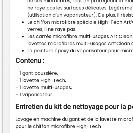
de ses microfibres, tout en protégeant la main
ne raye pas les surfaces délicates. Légèreme
(utilisation d’un vaporisateur). De plus, il r
Le chiffon microfibre spéciale High-Tech Art’
verres, il ne raye pas.
Les carrés microfibre multi-usages Art’Clean
lavettes microfibres multi-usages Art’Clean 
La peinture époxy du vaporisateur pour microf
Contenu :
– 1
gant poussière
,
– 1
lavette High-Tech
,
– 1
lavette multi-usages
,
– 1
vaporisateur
.
Entretien du kit de nettoyage pour la
Lavage en machine du gant et de la lavette microf
pour le chiffon microfibre High-Tech