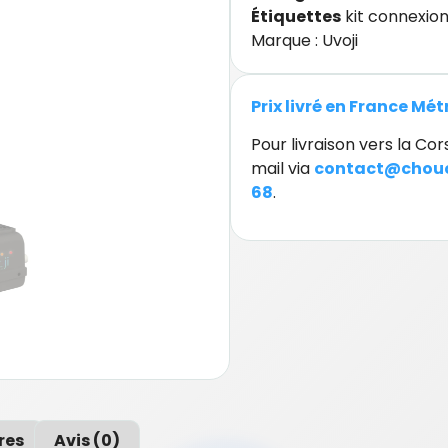
Étiquettes
kit connexio
Marque :
Uvoji
Prix livré en France Mé
Pour livraison vers la C
mail via
contact@chouc
68
.
res
Avis (0)