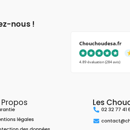
ez-nous !
Chouchoudesa.fr
4.89 évaluation
(284 avis)
 Propos
Les Chou
rantie
02 32 77 41 
ntions légales
contact@ch
otection des données