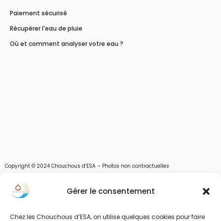
Paiement sécurisé
Récupérer l'eau de pluie
Où et comment analyser votre eau ?
Copyright © 2024 Chouchous d’ESA – Photos non contractuelles
Les chouchous d’Esa vous apportent toutes les solutions pour récupérer l’eau de
Gérer le consentement
pluie, et des moyens pour stocker, filtrer, traiter et potabiliser l’eau d’un forage,
d’un puits ou d’une source et utiliser l’eau. Parce que ESA sont les initiales de Eau,
Soleil et Air nous proposons également des équipements pour décontaminer de
Chez les Chouchous d’ESA, on utilise quelques cookies pour faire