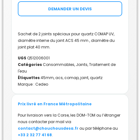
DEMANDER UN DEVIS
Sachet de 2 joints spéciaux pour quartz COMAP UV,
diamètre interne du joint ACS 45 mm , diamètre du
joint plat 40 mm.
UGS
Q512006001
Catégories
Consommables
,
Joints
,
Traitement de
l'eau
Étiquettes
45mm
,
acs
,
comap
,
joint
,
quartz
Marque :
Cedeo
Prix livré en France Métropolitaine
Pour livraison vers la Corse, les DOM-TOM ou l’étranger
nous contacter par mail via
contact@chouchousdesa.fr
ou par téléphone au
+33 2 32 77 41 68
.