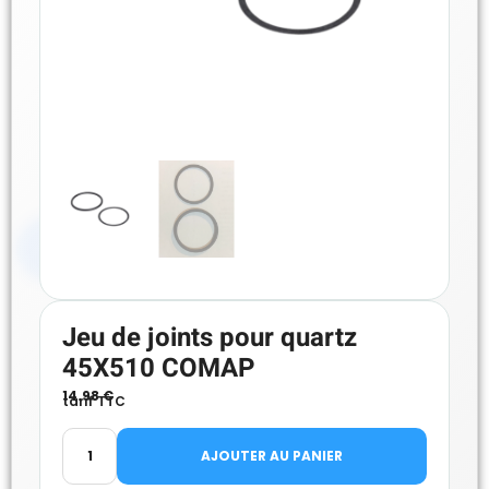
Jeu de joints pour quartz
45X510 COMAP
14.98
€
tarif TTC
AJOUTER AU PANIER