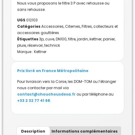
Nous vous proposons le filtre 3 P avec rehausse ou
sans rehausse.
UGS
012103
Catégories
Accessoires
,
Citernes
,
Filtres, collecteurs et
accessoires gouttières
Étiquettes
3p
,
cuve
,
DN100
,
filtre
,
jardin
,
kettner
,
panier
,
pluie
,
réservoir
,
technick
Marque :
Kettner
Prix livré en France Métropolitaine
Pour livraison vers la Corse, les DOM-TOM ou l’étranger
nous contacter par mail via
contact@chouchousdesa.fr
ou par téléphone au
+33 2 32 77 41 68
.
Description
Informations complémentaires