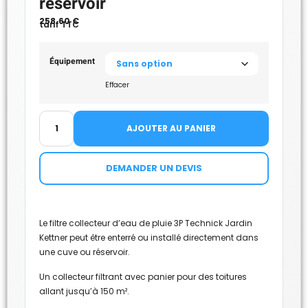
réservoir
258.60
€
tarif TTC
Équipement
Effacer
AJOUTER AU PANIER
DEMANDER UN DEVIS
Le filtre collecteur d’eau de pluie 3P Technick Jardin
Kettner peut être enterré ou installé directement dans
une cuve ou réservoir.
Un collecteur filtrant avec panier pour des toitures
allant jusqu’à 150 m².