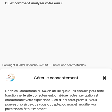
Où et comment analyser votre eau ?
Copyright © 2024 Chouchous d’ESA – Photos non contractuelles
Les chouchous d’Esa vous apportent toutes les solutions pour récupérer l’eau de
Gérer le consentement
pluie, et des moyens pour stocker, filtrer, traiter et potabiliser l’eau d’un forage,
d’un puits ou d’une source et utiliser l’eau. Parce que ESA sont les initiales de Eau,
Soleil et Air nous proposons également des équipements pour décontaminer de
Chez les Chouchous d’ESA, on utilise quelques cookies pour faire
l’air par photocatalyse ou plasma froid et des équipements solaires.
fonctionner le site correctement, améliorer votre navigation et
chouchouter votre expérience. Rien d’indiscret, promis ! Vous
www.chouchousdesa.fr est le site de e-commerce de la société ESA Evolutions,
pouvez choisir ce que vous acceptez ou non, et modifier vos
une entreprise Normande au service de l’eau. L’eau est notre richesse et nous
préférences à tout moment.
devons limiter sa pollution et son gaspillage. L’eau, source de vie.