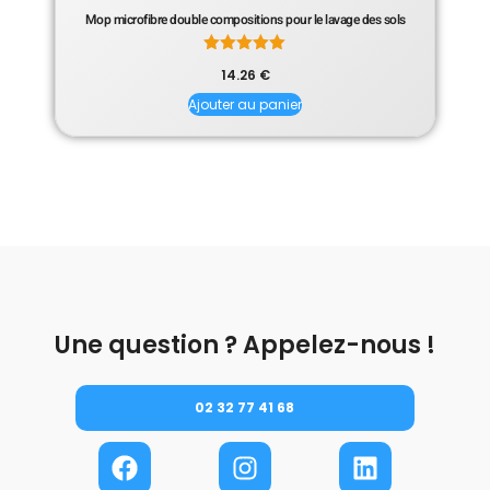
Mop microfibre double compositions pour le lavage des sols
Note
14.26
€
5.00
sur 5
Ajouter au panier
Une question ? Appelez-nous !
02 32 77 41 68