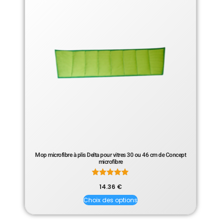
Mop microfibre à plis Delta pour vitres 30 ou 46 cm de Concept
microfibre
Note
14.36
€
5.00
sur 5
Choix des options