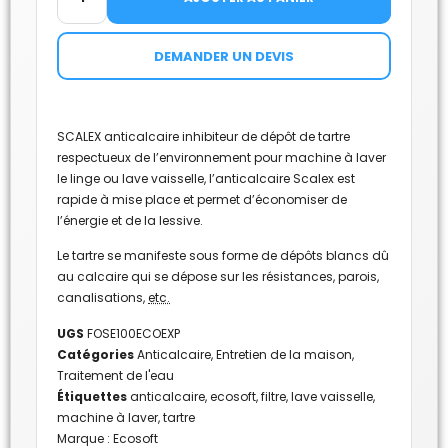
DEMANDER UN DEVIS
SCALEX anticalcaire inhibiteur de dépôt de tartre
respectueux de l’environnement pour machine à laver
le linge ou lave vaisselle, l’anticalcaire Scalex est
rapide à mise place et permet d’économiser de
l’énergie et de la lessive.
Le tartre se manifeste sous forme de dépôts blancs dû
au calcaire qui se dépose sur les résistances, parois,
canalisations,
etc.
UGS
FOSE100ECOEXP
Catégories
Anticalcaire
,
Entretien de la maison
,
Traitement de l'eau
Étiquettes
anticalcaire
,
ecosoft
,
filtre
,
lave vaisselle
,
machine à laver
,
tartre
Marque :
Ecosoft