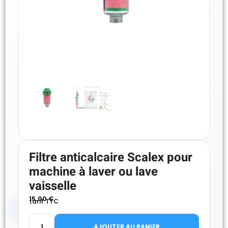
Filtre anticalcaire Scalex pour
machine à laver ou lave
vaisselle
15.00
€
tarif TTC
AJOUTER AU PANIER