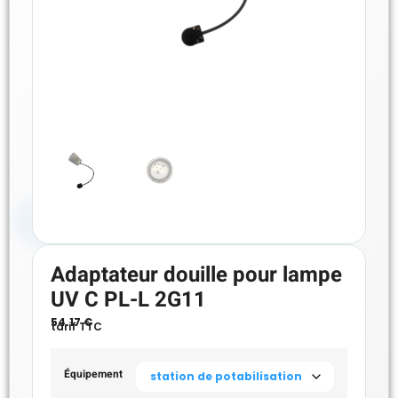
Adaptateur douille pour lampe
UV C PL-L 2G11
54.17
€
tarif TTC
Équipement