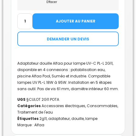
Effacer
AJOUTER AU PANIER
DEMANDER UN DEVIS
Adaptateur douille Alfaa pour lampe UV-C PL-L 2G11,
disponible en 4 connexions : potabilisation eau,
piscine Alfaa Pool, Suméo et industrie. Compatible
lampes UV PL-L 18W à 95W. Installation en 5 étapes
sans outil. Pas de vis 61 mm, diamètre intérieur 60 mm.
UGS
§CULOT 2G11 POTA
Catégories
Accessoires électriques
,
Consommables
,
Traitement de l'eau
Étiquettes
2g11
,
adaptateur
,
douille
,
lampe
Marque :
Alfaa