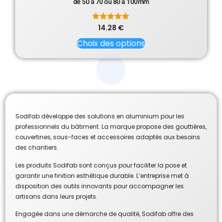
de 50 à 70 ou 80 à 100mm
14.28
Note
€
5.00
sur 5
Choix des options
Sodifab développe des solutions en aluminium pour les
professionnels du bâtiment. La marque propose des gouttières,
couvertines, sous-faces et accessoires adaptés aux besoins
des chantiers.
Les produits Sodifab sont conçus pour faciliter la pose et
garantir une finition esthétique durable. L’entreprise met à
disposition des outils innovants pour accompagner les
artisans dans leurs projets.
Engagée dans une démarche de qualité, Sodifab offre des