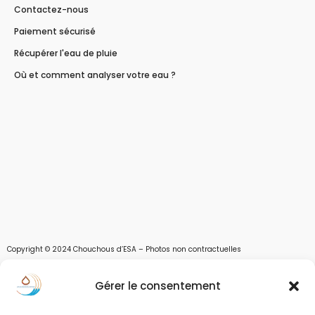
Contactez-nous
Paiement sécurisé
Récupérer l'eau de pluie
Où et comment analyser votre eau ?
Copyright © 2024 Chouchous d’ESA – Photos non contractuelles
Les chouchous d’Esa vous apportent toutes les solutions pour récupérer l’eau de
Gérer le consentement
pluie, et des moyens pour stocker, filtrer, traiter et potabiliser l’eau d’un forage,
d’un puits ou d’une source et utiliser l’eau. Parce que ESA sont les initiales de Eau,