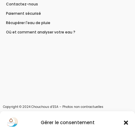
Contactez-nous
Paiement sécurisé
Récupérer l'eau de pluie
Où et comment analyser votre eau ?
Copyright © 2024 Chouchous d’ESA – Photos non contractuelles
Les chouchous d’Esa vous apportent toutes les solutions pour récupérer l’eau de
Gérer le consentement
pluie, et des moyens pour stocker, filtrer, traiter et potabiliser l’eau d’un forage,
d’un puits ou d’une source et utiliser l’eau. Parce que ESA sont les initiales de Eau,