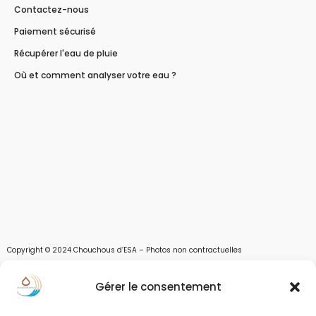
Contactez-nous
Paiement sécurisé
Récupérer l'eau de pluie
Où et comment analyser votre eau ?
Copyright © 2024 Chouchous d’ESA – Photos non contractuelles
Les chouchous d’Esa vous apportent toutes les solutions pour récupérer l’eau de
Gérer le consentement
pluie, et des moyens pour stocker, filtrer, traiter et potabiliser l’eau d’un forage,
d’un puits ou d’une source et utiliser l’eau. Parce que ESA sont les initiales de Eau,