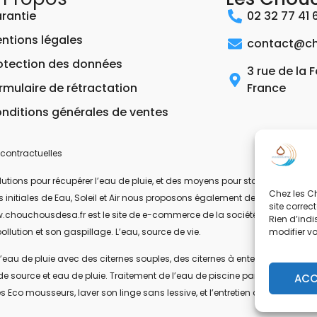
rantie
02 32 77 41 
ntions légales
contact@ch
otection des données
3 rue de la 
rmulaire de rétractation
France
nditions générales de ventes
contractuelles
ons pour récupérer l’eau de pluie, et des moyens pour stocker, filtrer, trait
Chez les Ch
 les initiales de Eau, Soleil et Air nous proposons également des équipeme
site correc
.chouchousdesa.fr est le site de e-commerce de la société ESA Evolutions
Rien d’indi
modifier v
ollution et son gaspillage. L’eau, source de vie.
’eau de pluie avec des citernes souples, des citernes à enterrer, ou des citer
de source et eau de pluie. Traitement de l’eau de piscine par UV-C. Les pom
ACC
s Eco mousseurs, laver son linge sans lessive, et l’entretien de la maison