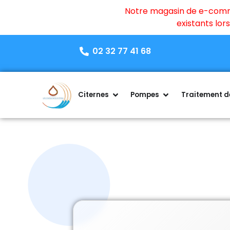
Notre magasin de e-commer
existants lo
02 32 77 41 68
Citernes
Pompes
Traitement de