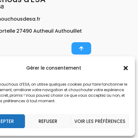
68
ouchousdesa.fr
Fortelle 27490 Autheuil Authouillet
Gérer le consentement
er et potabiliser l’eau d’un forage, d’un puits ou
ouchous d’ESA, on utilise quelques cookies pour faire fonctionner le
nts pour décontaminer de l’air par photocatalyse
tement, améliorer votre navigation et chouchouter votre expérience.
, une entreprise Normande au service de l’eau.
scret, promis ! Vous pouvez choisir ce que vous acceptez ou non, et
os préférences à tout moment.
nes hors sol. Filtration et potabilisation par
pes et gestionnaire d’eau. Anticalcaire, clarifier
EPTER
REFUSER
VOIR LES PRÉFÉRENCES
 et de locaux avec des microfibres.