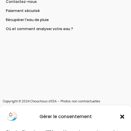
Contactez-nous
Paiement sécurisé
Récupérer l'eau de pluie
Où et comment analyser votre eau ?
Copyright © 2024 Chouchous d’ESA – Photos non contractuelles
Les chouchous d’Esa vous apportent toutes les solutions pour récupérer l’eau de
Gérer le consentement
pluie, et des moyens pour stocker, filtrer, traiter et potabiliser l’eau d’un forage,
d’un puits ou d’une source et utiliser l’eau. Parce que ESA sont les initiales de Eau,
Soleil et Air nous proposons également des équipements pour décontaminer de