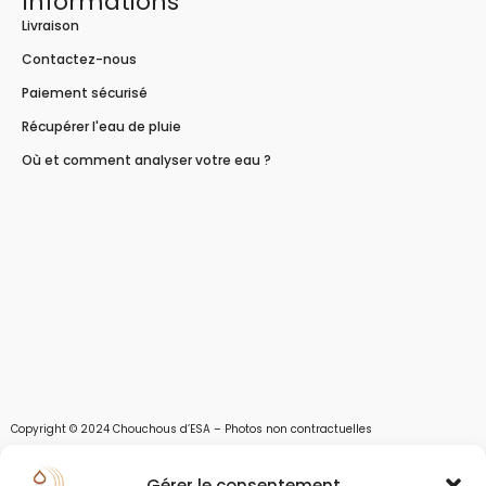
Informations
Livraison
Contactez-nous
Paiement sécurisé
Récupérer l'eau de pluie
Où et comment analyser votre eau ?
Copyright © 2024 Chouchous d’ESA – Photos non contractuelles
Les chouchous d’Esa vous apportent toutes les solutions pour récupérer l’eau de
Gérer le consentement