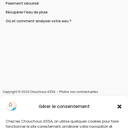
Paiement sécurisé
Récupérer l'eau de pluie
Où et comment analyser votre eau ?
Copyright © 2024 Chouchous d’ESA – Photos non contractuelles
Les chouchous d’Esa vous apportent toutes les solutions pour récupérer l’eau de
Gérer le consentement
pluie, et des moyens pour stocker, filtrer, traiter et potabiliser l’eau d’un forage,
d’un puits ou d’une source et utiliser l’eau. Parce que ESA sont les initiales de Eau,
Soleil et Air nous proposons également des équipements pour décontaminer de
Chez les Chouchous d’ESA, on utilise quelques cookies pour faire
l’air par photocatalyse ou plasma froid et des équipements solaires.
fonctionner le site correctement, améliorer votre navigation et