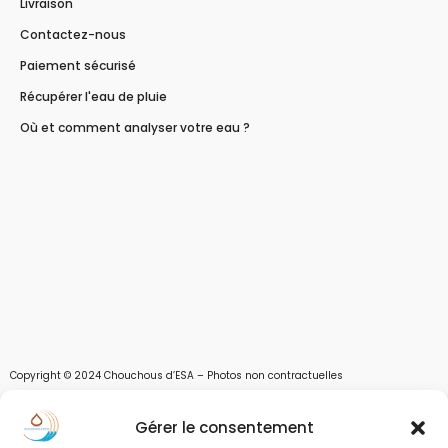
Livraison
Contactez-nous
Paiement sécurisé
Récupérer l'eau de pluie
Où et comment analyser votre eau ?
Copyright © 2024 Chouchous d’ESA – Photos non contractuelles
Les chouchous d’Esa vous apportent toutes les solutions pour récupérer l’eau de
Gérer le consentement
pluie, et des moyens pour stocker, filtrer, traiter et potabiliser l’eau d’un forage,