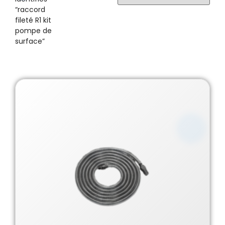
“raccord
fileté R1 kit
pompe de
surface”