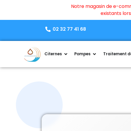
Notre magasin de e-commer
existants lo
02 32 77 41 68
Citernes
Pompes
Traitement de