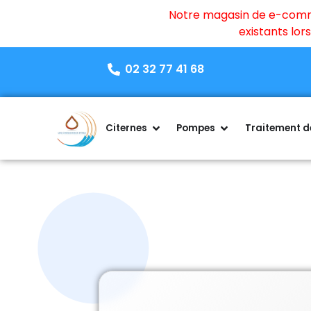
Notre magasin de e-commer
existants lo
02 32 77 41 68
Citernes
Pompes
Traitement de