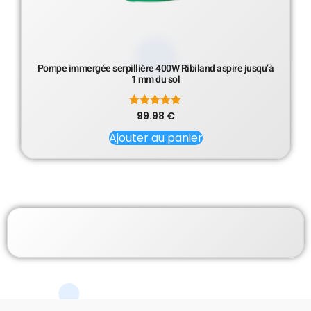
Pompe immergée serpillière 400W Ribiland aspire jusqu’à
1 mm du sol
99.98
Note
€
5.00
sur 5
Ajouter au panier