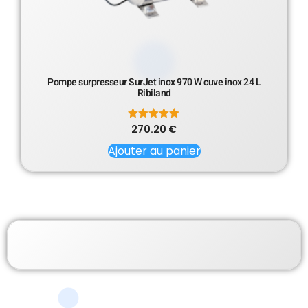
Pompe surpresseur SurJet inox 970 W cuve inox 24 L
Ribiland
270.20
Note
€
5.00
sur 5
Ajouter au panier