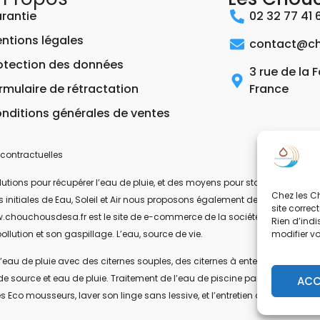
rantie
02 32 77 41 
ntions légales
contact@ch
otection des données
3 rue de la 
rmulaire de rétractation
France
nditions générales de ventes
contractuelles
ons pour récupérer l’eau de pluie, et des moyens pour stocker, filtrer, trait
Chez les Ch
 les initiales de Eau, Soleil et Air nous proposons également des équipeme
site correc
.chouchousdesa.fr est le site de e-commerce de la société ESA Evolutions
Rien d’indi
modifier v
ollution et son gaspillage. L’eau, source de vie.
’eau de pluie avec des citernes souples, des citernes à enterrer, ou des citer
de source et eau de pluie. Traitement de l’eau de piscine par UV-C. Les pom
ACC
s Eco mousseurs, laver son linge sans lessive, et l’entretien de la maison