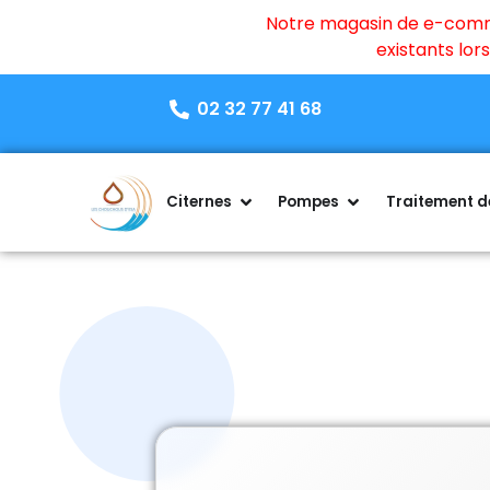
Notre magasin de e-commer
existants lo
02 32 77 41 68
Citernes
Pompes
Traitement de