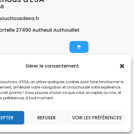
68
ouchousdesa.fr
Fortelle 27490 Autheuil Authouillet
Gérer le consentement
er et potabiliser l’eau d’un forage, d’un puits ou
ouchous d’ESA, on utilise quelques cookies pour faire fonctionner le
nts pour décontaminer de l’air par photocatalyse
tement, améliorer votre navigation et chouchouter votre expérience.
, une entreprise Normande au service de l’eau.
scret, promis ! Vous pouvez choisir ce que vous acceptez ou non, et
os préférences à tout moment.
nes hors sol. Filtration et potabilisation par
pes et gestionnaire d’eau. Anticalcaire, clarifier
EPTER
REFUSER
VOIR LES PRÉFÉRENCES
 et de locaux avec des microfibres.