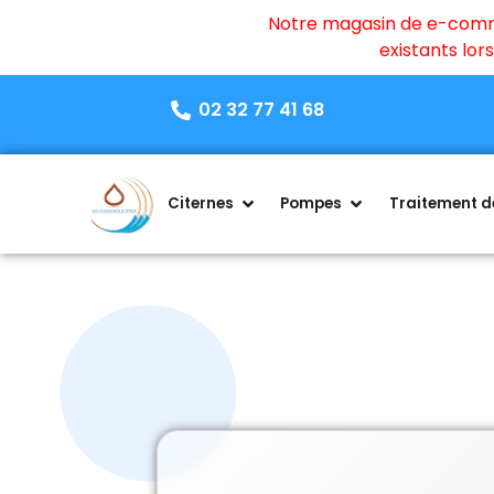
Notre magasin de e-commer
existants lo
02 32 77 41 68
Citernes
Pompes
Traitement de