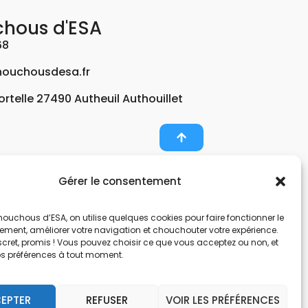
chous d'ESA
68
ouchousdesa.fr
Fortelle 27490 Autheuil Authouillet
Gérer le consentement
er et potabiliser l’eau d’un forage, d’un puits ou
ouchous d’ESA, on utilise quelques cookies pour faire fonctionner le
nts pour décontaminer de l’air par photocatalyse
tement, améliorer votre navigation et chouchouter votre expérience.
, une entreprise Normande au service de l’eau.
scret, promis ! Vous pouvez choisir ce que vous acceptez ou non, et
os préférences à tout moment.
nes hors sol. Filtration et potabilisation par
pes et gestionnaire d’eau. Anticalcaire, clarifier
EPTER
REFUSER
VOIR LES PRÉFÉRENCES