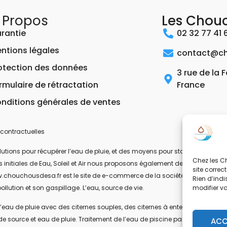
 Propos
Les Chou
rantie
02 32 77 41 
ntions légales
contact@ch
otection des données
3 rue de la 
rmulaire de rétractation
France
nditions générales de ventes
contractuelles
ons pour récupérer l’eau de pluie, et des moyens pour stocker, filtrer, trait
Chez les Ch
 les initiales de Eau, Soleil et Air nous proposons également des équipeme
site correc
.chouchousdesa.fr est le site de e-commerce de la société ESA Evolutions
Rien d’indi
modifier v
ollution et son gaspillage. L’eau, source de vie.
’eau de pluie avec des citernes souples, des citernes à enterrer, ou des citer
de source et eau de pluie. Traitement de l’eau de piscine par UV-C. Les pom
ACC