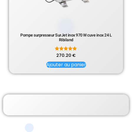
Pompe surpresseur SurJet inox 970 W cuve inox 24 L
Ribiland
270.20
Note
€
5.00
sur 5
Ajouter au panier