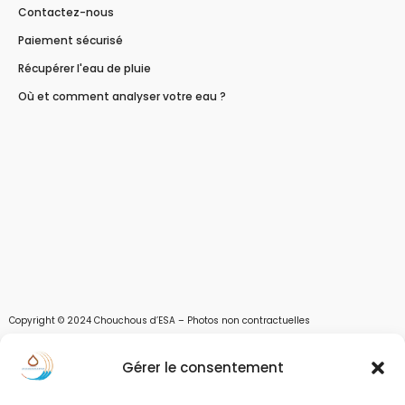
Contactez-nous
Paiement sécurisé
Récupérer l'eau de pluie
Où et comment analyser votre eau ?
Copyright © 2024 Chouchous d’ESA – Photos non contractuelles
Les chouchous d’Esa vous apportent toutes les solutions pour récupérer l’eau de
Gérer le consentement
pluie, et des moyens pour stocker, filtrer, traiter et potabiliser l’eau d’un forage,
d’un puits ou d’une source et utiliser l’eau. Parce que ESA sont les initiales de Eau,