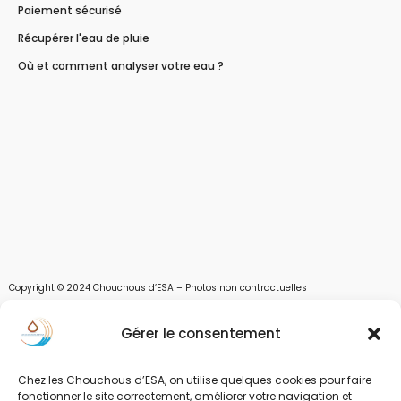
Paiement sécurisé
Récupérer l'eau de pluie
Où et comment analyser votre eau ?
Copyright © 2024 Chouchous d’ESA – Photos non contractuelles
Les chouchous d’Esa vous apportent toutes les solutions pour récupérer l’eau de
Gérer le consentement
pluie, et des moyens pour stocker, filtrer, traiter et potabiliser l’eau d’un forage,
d’un puits ou d’une source et utiliser l’eau. Parce que ESA sont les initiales de Eau,
Soleil et Air nous proposons également des équipements pour décontaminer de
Chez les Chouchous d’ESA, on utilise quelques cookies pour faire
l’air par photocatalyse ou plasma froid et des équipements solaires.
fonctionner le site correctement, améliorer votre navigation et