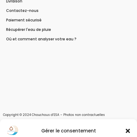
Livraison
Contactez-nous
Paiement sécurisé
Récupérer l'eau de pluie
Où et comment analyser votre eau ?
Copyright © 2024 Chouchous d’ESA – Photos non contractuelles
Les chouchous d’Esa vous apportent toutes les solutions pour récupérer l’eau de
Gérer le consentement
pluie, et des moyens pour stocker, filtrer, traiter et potabiliser l’eau d’un forage,