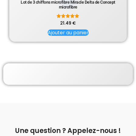
Lot de 3 chiffons microfibre Miracle Delta de Concept
microfibre
21.49
Note
€
5.00
sur 5
Ajouter au panier
Une question ? Appelez-nous !