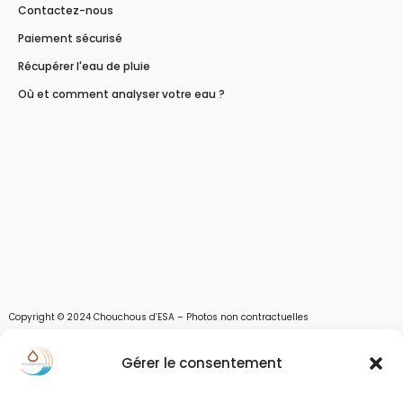
Contactez-nous
Paiement sécurisé
Récupérer l'eau de pluie
Où et comment analyser votre eau ?
Copyright © 2024 Chouchous d’ESA – Photos non contractuelles
Les chouchous d’Esa vous apportent toutes les solutions pour récupérer l’eau de
Gérer le consentement
pluie, et des moyens pour stocker, filtrer, traiter et potabiliser l’eau d’un forage,
d’un puits ou d’une source et utiliser l’eau. Parce que ESA sont les initiales de Eau,