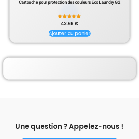
Cartouche pour protection des couleurs Eco Laundry G2
43.66
Note
€
5.00
sur 5
Ajouter au panier
Une question ? Appelez-nous !