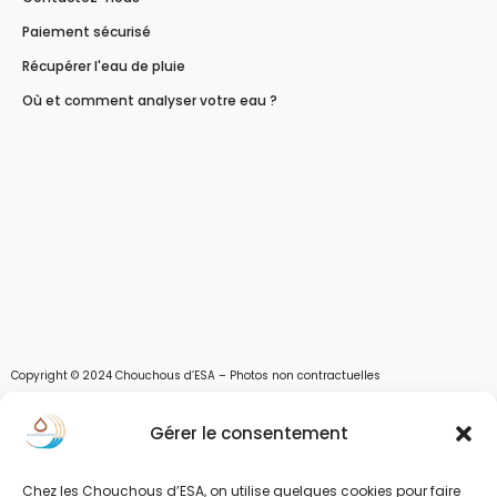
Paiement sécurisé
Récupérer l'eau de pluie
Où et comment analyser votre eau ?
Copyright © 2024 Chouchous d’ESA – Photos non contractuelles
Les chouchous d’Esa vous apportent toutes les solutions pour récupérer l’eau de
Gérer le consentement
pluie, et des moyens pour stocker, filtrer, traiter et potabiliser l’eau d’un forage,
d’un puits ou d’une source et utiliser l’eau. Parce que ESA sont les initiales de Eau,
Soleil et Air nous proposons également des équipements pour décontaminer de
Chez les Chouchous d’ESA, on utilise quelques cookies pour faire