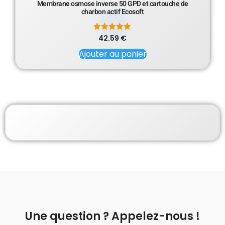
Membrane osmose inverse 50 GPD et cartouche de
charbon actif Ecosoft
42.59
Note
€
5.00
sur 5
Ajouter au panier
Une question ? Appelez-nous !