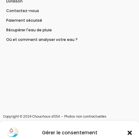
Livraison
Contactez-nous
Paiement sécurisé
Récupérer l'eau de pluie
Où et comment analyser votre eau ?
Copyright © 2024 Chouchous d’ESA – Photos non contractuelles
Les chouchous d’Esa vous apportent toutes les solutions pour récupérer l’eau de
Gérer le consentement
pluie, et des moyens pour stocker, filtrer, traiter et potabiliser l’eau d’un forage,