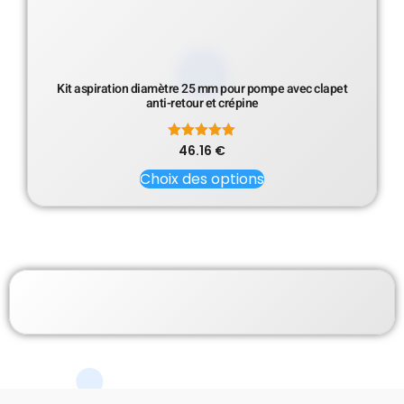
Kit aspiration diamètre 25 mm pour pompe avec clapet
anti-retour et crépine
46.16
Note
€
5.00
sur 5
Choix des options