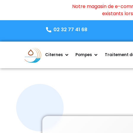
Notre magasin de e-commer
existants lo
02 32 77 41 68
Citernes
Pompes
Traitement de