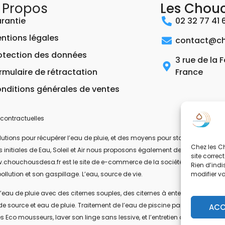
 Propos
Les Chou
rantie
02 32 77 41 
ntions légales
contact@ch
otection des données
3 rue de la 
rmulaire de rétractation
France
nditions générales de ventes
contractuelles
ons pour récupérer l’eau de pluie, et des moyens pour stocker, filtrer, trait
Chez les Ch
 les initiales de Eau, Soleil et Air nous proposons également des équipeme
site correc
.chouchousdesa.fr est le site de e-commerce de la société ESA Evolutions
Rien d’indi
modifier v
ollution et son gaspillage. L’eau, source de vie.
’eau de pluie avec des citernes souples, des citernes à enterrer, ou des citer
de source et eau de pluie. Traitement de l’eau de piscine par UV-C. Les pom
ACC
s Eco mousseurs, laver son linge sans lessive, et l’entretien de la maison