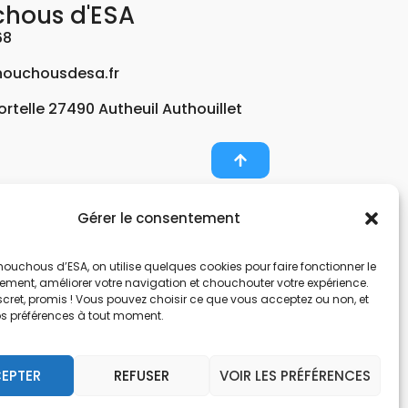
chous d'ESA
68
ouchousdesa.fr
Fortelle 27490 Autheuil Authouillet
Gérer le consentement
er et potabiliser l’eau d’un forage, d’un puits ou
ouchous d’ESA, on utilise quelques cookies pour faire fonctionner le
nts pour décontaminer de l’air par photocatalyse
tement, améliorer votre navigation et chouchouter votre expérience.
, une entreprise Normande au service de l’eau.
scret, promis ! Vous pouvez choisir ce que vous acceptez ou non, et
os préférences à tout moment.
nes hors sol. Filtration et potabilisation par
pes et gestionnaire d’eau. Anticalcaire, clarifier
EPTER
REFUSER
VOIR LES PRÉFÉRENCES
 et de locaux avec des microfibres.