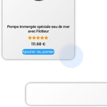
Pompe immergée spéciale eau de mer
avec Flotteur
111.68
Note
€
5.00
Ajouter au panier
sur 5