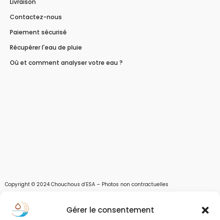
Livraison
Contactez-nous
Paiement sécurisé
Récupérer l'eau de pluie
Où et comment analyser votre eau ?
Copyright © 2024 Chouchous d’ESA – Photos non contractuelles
Les chouchous d’Esa vous apportent toutes les solutions pour récupérer l’eau de
Gérer le consentement
pluie, et des moyens pour stocker, filtrer, traiter et potabiliser l’eau d’un forage,