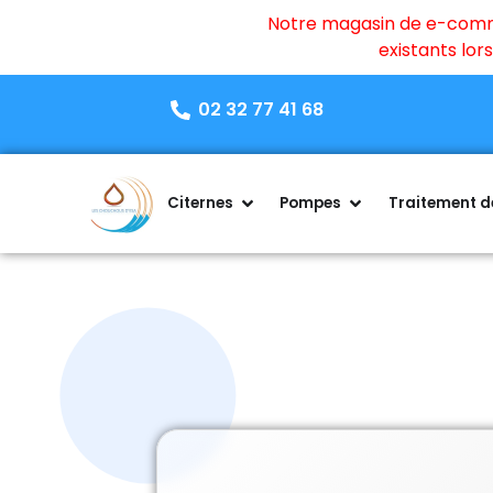
Notre magasin de e-commer
existants lo
02 32 77 41 68
Citernes
Pompes
Traitement de