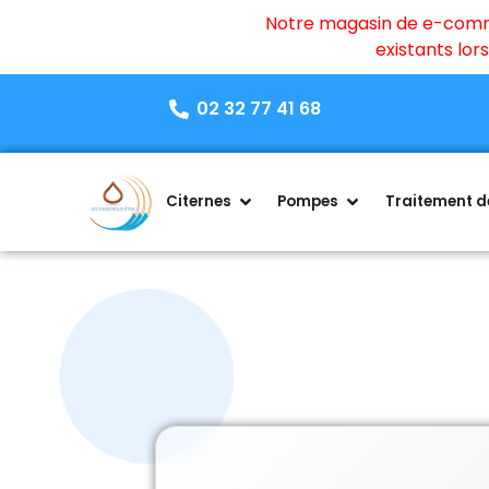
Notre magasin de e-commer
existants lo
02 32 77 41 68
Citernes
Pompes
Traitement de