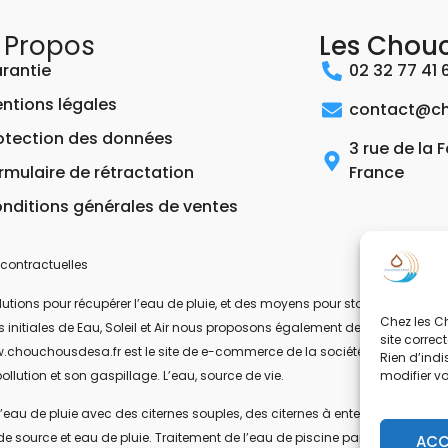
 Propos
Les Chou
rantie
02 32 77 41 
ntions légales
contact@ch
otection des données
3 rue de la 
rmulaire de rétractation
France
nditions générales de ventes
contractuelles
ons pour récupérer l’eau de pluie, et des moyens pour stocker, filtrer, trait
Chez les Ch
 les initiales de Eau, Soleil et Air nous proposons également des équipeme
site correc
.chouchousdesa.fr est le site de e-commerce de la société ESA Evolutions
Rien d’indi
modifier v
ollution et son gaspillage. L’eau, source de vie.
’eau de pluie avec des citernes souples, des citernes à enterrer, ou des citer
de source et eau de pluie. Traitement de l’eau de piscine par UV-C. Les pom
ACC