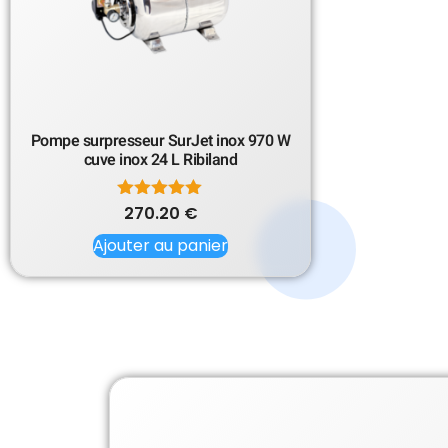
Pompe surpresseur SurJet inox 970 W
cuve inox 24 L Ribiland
270.20
Note
€
5.00
Ajouter au panier
sur 5