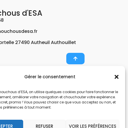
chous d'ESA
68
ouchousdesa.fr
Fortelle 27490 Autheuil Authouillet
Gérer le consentement
er et potabiliser l’eau d’un forage, d’un puits ou
ouchous d’ESA, on utilise quelques cookies pour faire fonctionner le
nts pour décontaminer de l’air par photocatalyse
tement, améliorer votre navigation et chouchouter votre expérience.
, une entreprise Normande au service de l’eau.
scret, promis ! Vous pouvez choisir ce que vous acceptez ou non, et
os préférences à tout moment.
nes hors sol. Filtration et potabilisation par
pes et gestionnaire d’eau. Anticalcaire, clarifier
EPTER
REFUSER
VOIR LES PRÉFÉRENCES