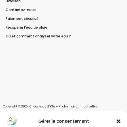
Livraison
Contactez-nous
Paiement sécurisé
Récupérer l'eau de pluie
Où et comment analyser votre eau ?
Copyright © 2024 Chouchous d’ESA – Photos non contractuelles
Les chouchous d’Esa vous apportent toutes les solutions pour récupérer l’eau de
Gérer le consentement
pluie, et des moyens pour stocker, filtrer, traiter et potabiliser l’eau d’un forage,