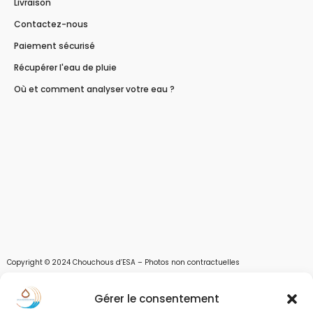
Livraison
Contactez-nous
Paiement sécurisé
Récupérer l'eau de pluie
Où et comment analyser votre eau ?
Copyright © 2024 Chouchous d’ESA – Photos non contractuelles
Les chouchous d’Esa vous apportent toutes les solutions pour récupérer l’eau de
Gérer le consentement
pluie, et des moyens pour stocker, filtrer, traiter et potabiliser l’eau d’un forage,