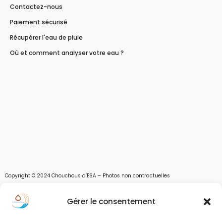
Contactez-nous
Paiement sécurisé
Récupérer l'eau de pluie
Où et comment analyser votre eau ?
Copyright © 2024 Chouchous d’ESA – Photos non contractuelles
Les chouchous d’Esa vous apportent toutes les solutions pour récupérer l’eau de
Gérer le consentement
pluie, et des moyens pour stocker, filtrer, traiter et potabiliser l’eau d’un forage,
d’un puits ou d’une source et utiliser l’eau. Parce que ESA sont les initiales de Eau,