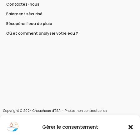
Contactez-nous
Paiement sécurisé
Récupérer l'eau de pluie
Où et comment analyser votre eau ?
Copyright © 2024 Chouchous d’ESA – Photos non contractuelles
Les chouchous d’Esa vous apportent toutes les solutions pour récupérer l’eau de
Gérer le consentement
pluie, et des moyens pour stocker, filtrer, traiter et potabiliser l’eau d’un forage,
d’un puits ou d’une source et utiliser l’eau. Parce que ESA sont les initiales de Eau,