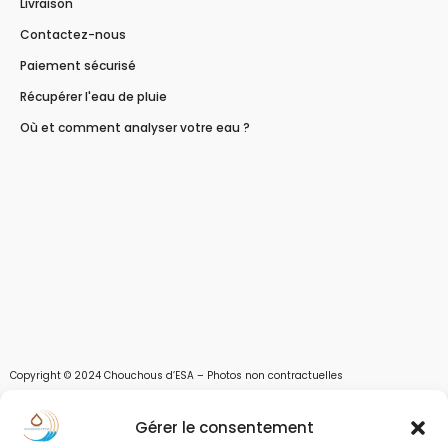
Livraison
Contactez-nous
Paiement sécurisé
Récupérer l'eau de pluie
Où et comment analyser votre eau ?
Copyright © 2024 Chouchous d’ESA – Photos non contractuelles
Les chouchous d’Esa vous apportent toutes les solutions pour récupérer l’eau de
Gérer le consentement
pluie, et des moyens pour stocker, filtrer, traiter et potabiliser l’eau d’un forage,