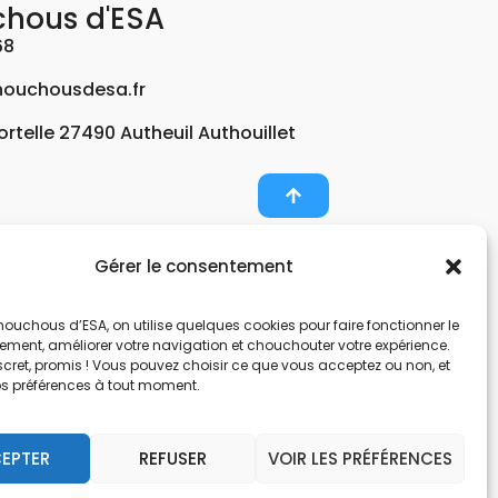
chous d'ESA
68
ouchousdesa.fr
Fortelle 27490 Autheuil Authouillet
Gérer le consentement
er et potabiliser l’eau d’un forage, d’un puits ou
ouchous d’ESA, on utilise quelques cookies pour faire fonctionner le
nts pour décontaminer de l’air par photocatalyse
tement, améliorer votre navigation et chouchouter votre expérience.
, une entreprise Normande au service de l’eau.
scret, promis ! Vous pouvez choisir ce que vous acceptez ou non, et
os préférences à tout moment.
nes hors sol. Filtration et potabilisation par
pes et gestionnaire d’eau. Anticalcaire, clarifier
EPTER
REFUSER
VOIR LES PRÉFÉRENCES
 et de locaux avec des microfibres.