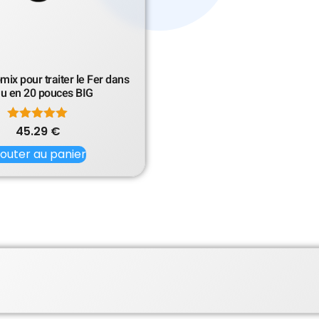
omix pour traiter le Fer dans
au en 20 pouces BIG
45.29
Note
€
5.00
jouter au panier
sur 5