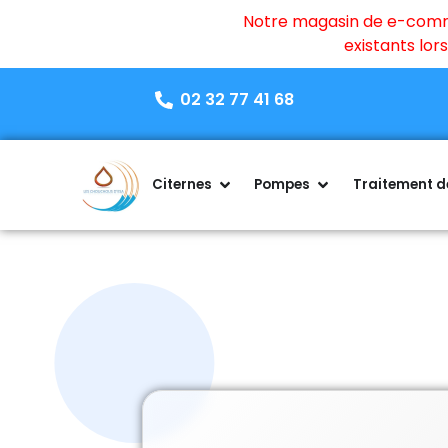
Notre magasin de e-commer
existants lo
02 32 77 41 68
Citernes
Pompes
Traitement de