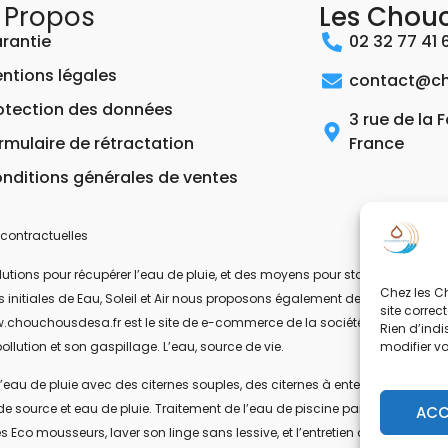
 Propos
Les Chou
rantie
02 32 77 41 
ntions légales
contact@ch
otection des données
3 rue de la 
rmulaire de rétractation
France
nditions générales de ventes
contractuelles
ons pour récupérer l’eau de pluie, et des moyens pour stocker, filtrer, trait
Chez les Ch
 les initiales de Eau, Soleil et Air nous proposons également des équipeme
site correc
.chouchousdesa.fr est le site de e-commerce de la société ESA Evolutions
Rien d’indi
modifier v
ollution et son gaspillage. L’eau, source de vie.
’eau de pluie avec des citernes souples, des citernes à enterrer, ou des citer
de source et eau de pluie. Traitement de l’eau de piscine par UV-C. Les pom
ACC
s Eco mousseurs, laver son linge sans lessive, et l’entretien de la maison