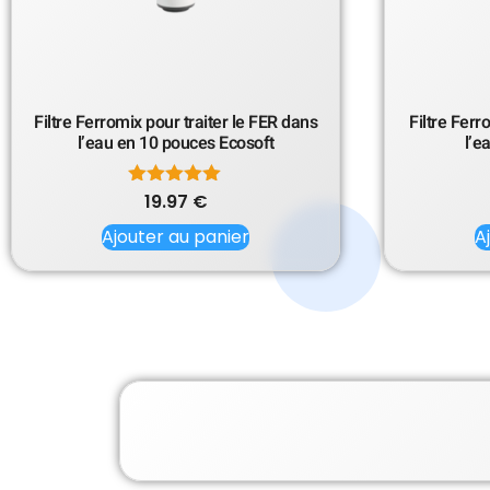
Filtre Ferromix pour traiter le FER dans
Filtre Ferr
l’eau en 10 pouces Ecosoft
l’e
19.97
Note
€
5.00
Ajouter au panier
sur 5
A