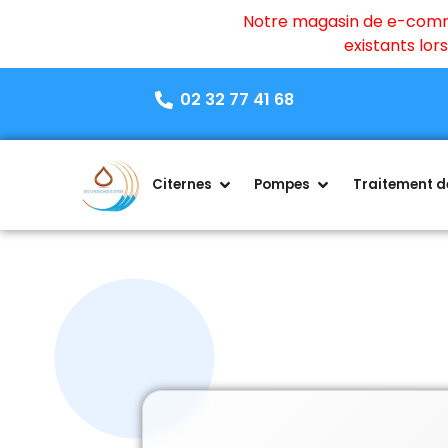
Notre magasin de e-commer
existants lo
02 32 77 41 68
Citernes
Pompes
Traitement de