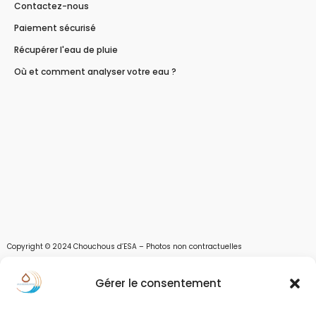
Contactez-nous
Paiement sécurisé
Récupérer l'eau de pluie
Où et comment analyser votre eau ?
Copyright © 2024 Chouchous d’ESA – Photos non contractuelles
Les chouchous d’Esa vous apportent toutes les solutions pour récupérer l’eau de
Gérer le consentement
pluie, et des moyens pour stocker, filtrer, traiter et potabiliser l’eau d’un forage,
d’un puits ou d’une source et utiliser l’eau. Parce que ESA sont les initiales de Eau,