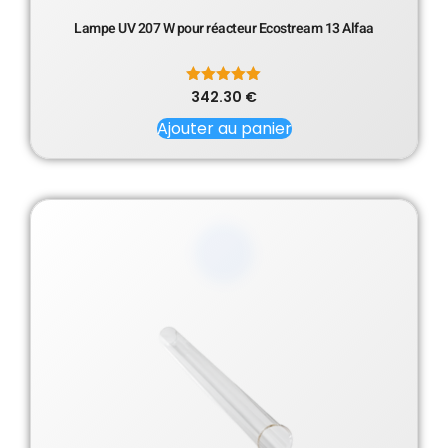
Lampe UV 207 W pour réacteur Ecostream 13 Alfaa
342.30
Note
€
5.00
sur 5
Ajouter au panier