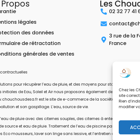
 Propos
Les Chou
rantie
02 32 77 41 
ntions légales
contact@ch
otection des données
3 rue de la 
rmulaire de rétractation
France
nditions générales de ventes
contractuelles
ons pour récupérer l’eau de pluie, et des moyens pour stocker, filtrer, trait
Chez les Ch
 les initiales de Eau, Soleil et Air nous proposons également des équipeme
site correc
.chouchousdesa.fr est le site de e-commerce de la société ESA Evolutions
Rien d’indi
modifier v
ollution et son gaspillage. L’eau, source de vie.
’eau de pluie avec des citernes souples, des citernes à enterrer, ou des citer
de source et eau de pluie. Traitement de l’eau de piscine par UV-C. Les pom
ACC
s Eco mousseurs, laver son linge sans lessive, et l’entretien de la maison