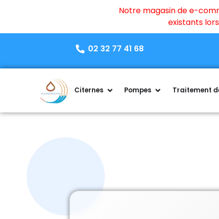
Notre magasin de e-commer
existants lo
02 32 77 41 68
Citernes
Pompes
Traitement de