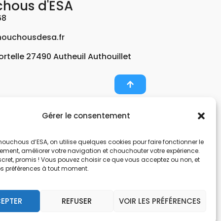
chous d'ESA
68
ouchousdesa.fr
Fortelle 27490 Autheuil Authouillet
Gérer le consentement
er et potabiliser l’eau d’un forage, d’un puits ou
ouchous d’ESA, on utilise quelques cookies pour faire fonctionner le
nts pour décontaminer de l’air par photocatalyse
tement, améliorer votre navigation et chouchouter votre expérience.
, une entreprise Normande au service de l’eau.
scret, promis ! Vous pouvez choisir ce que vous acceptez ou non, et
os préférences à tout moment.
nes hors sol. Filtration et potabilisation par
pes et gestionnaire d’eau. Anticalcaire, clarifier
EPTER
REFUSER
VOIR LES PRÉFÉRENCES
 et de locaux avec des microfibres.