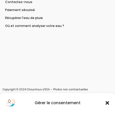
Contactez-nous
Paiement sécurisé
Récupérer l'eau de pluie
Où et comment analyser votre eau ?
Copyright © 2024 Chouchous d’ESA – Photos non contractuelles
Les chouchous d’Esa vous apportent toutes les solutions pour récupérer l’eau de
Gérer le consentement
pluie, et des moyens pour stocker, filtrer, traiter et potabiliser l’eau d’un forage,
d’un puits ou d’une source et utiliser l’eau. Parce que ESA sont les initiales de Eau,
Soleil et Air nous proposons également des équipements pour décontaminer de