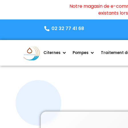
Notre magasin de e-commer
existants lo
02 32 77 41 68
Citernes
Pompes
Traitement de