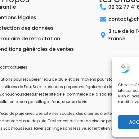
rantie
02 32 77 41 
ntions légales
contact@ch
otection des données
3 rue de la 
rmulaire de rétractation
France
nditions générales de ventes
contractuelles
ons pour récupérer l’eau de pluie, et des moyens pour stocker, filtrer, trait
Chez les Ch
 les initiales de Eau, Soleil et Air nous proposons également des équipeme
site correc
.chouchousdesa.fr est le site de e-commerce de la société ESA Evolutions
Rien d’indi
modifier v
ollution et son gaspillage. L’eau, source de vie.
’eau de pluie avec des citernes souples, des citernes à enterrer, ou des citer
de source et eau de pluie. Traitement de l’eau de piscine par UV-C. Les pom
ACC
s Eco mousseurs, laver son linge sans lessive, et l’entretien de la maison