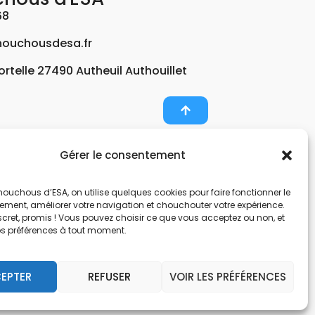
68
ouchousdesa.fr
Fortelle 27490 Autheuil Authouillet
Gérer le consentement
er et potabiliser l’eau d’un forage, d’un puits ou
ouchous d’ESA, on utilise quelques cookies pour faire fonctionner le
nts pour décontaminer de l’air par photocatalyse
tement, améliorer votre navigation et chouchouter votre expérience.
, une entreprise Normande au service de l’eau.
scret, promis ! Vous pouvez choisir ce que vous acceptez ou non, et
os préférences à tout moment.
nes hors sol. Filtration et potabilisation par
pes et gestionnaire d’eau. Anticalcaire, clarifier
EPTER
REFUSER
VOIR LES PRÉFÉRENCES
 et de locaux avec des microfibres.