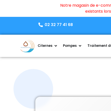
Notre magasin de e-commer
existants lo
02 32 77 41 68
Citernes
Pompes
Traitement de