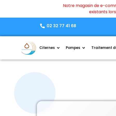
Notre magasin de e-commer
existants lo
02 32 77 41 68
Citernes
Pompes
Traitement de